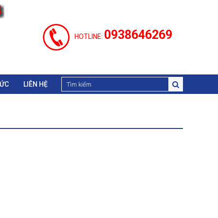
0938646269
HOTLINE:
TỨC
LIÊN HỆ