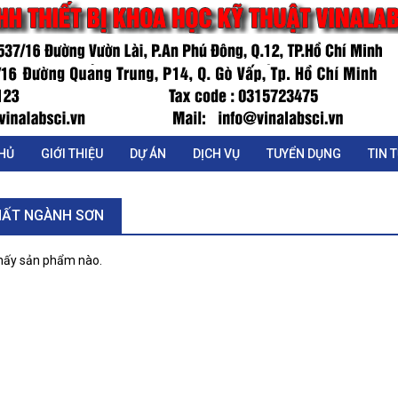
HỦ
GIỚI THIỆU
DỰ ÁN
DỊCH VỤ
TUYỂN DỤNG
TIN 
HẤT NGÀNH SƠN
hấy sản phẩm nào.