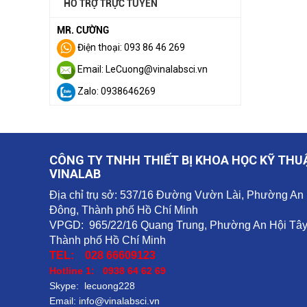
HỖ TRỢ TRỰC TUYẾN
MR. CƯỜNG
Điện thoại: 093 86 46 269
Email: LeCuong@vinalabsci.vn
Zalo: 0938646269
CÔNG TY TNHH THIẾT BỊ KHOA HỌC KỸ THU
VINALAB
Địa chỉ trụ sở: 537/16 Đường Vườn Lài, Phường An
Đông, Thành phố Hồ Chí Minh
VPGD: 965/22/16 Quang Trung, Phường An Hội Tây
Thành phố Hồ Chí Minh
TEL: 028 66609123
Hotline 1: 0938 64 62 69
Skype: lecuong228
Email: info@vinalabsci.vn