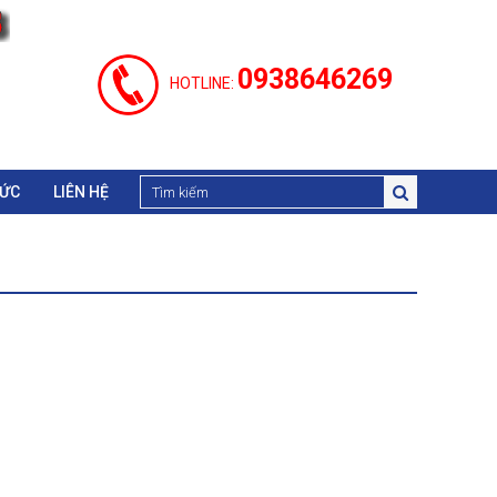
0938646269
HOTLINE:
TỨC
LIÊN HỆ