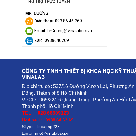
HỖ TRỢ TRỰC TUYẾN
MR. CƯỜNG
Điện thoại: 093 86 46 269
Email: LeCuong@vinalabsci.vn
Zalo: 0938646269
CÔNG TY TNHH THIẾT BỊ KHOA HỌC KỸ THU
VINALAB
Địa chỉ trụ sở: 537/16 Đường Vườn Lài, Phường An
Đông, Thành phố Hồ Chí Minh
VPGD: 965/22/16 Quang Trung, Phường An Hội Tây
Thành phố Hồ Chí Minh
TEL: 028 66609123
Hotline 1: 0938 64 62 69
Skype: lecuong228
Email: info@vinalabsci.vn