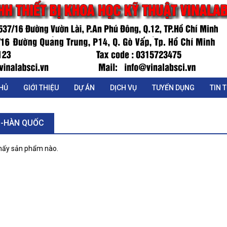
HỦ
GIỚI THIỆU
DỰ ÁN
DỊCH VỤ
TUYỂN DỤNG
TIN 
N-HÀN QUỐC
hấy sản phẩm nào.